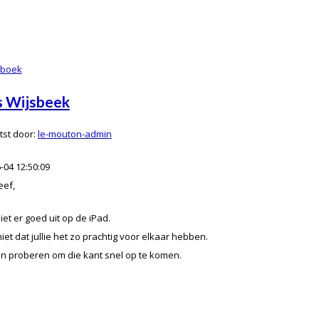
nboek
 Wijsbeek
st door:
le-mouton-admin
-04 12:50:09
eef,
ziet er goed uit op de iPad.
 niet dat jullie het zo prachtig voor elkaar hebben.
n proberen om die kant snel op te komen.