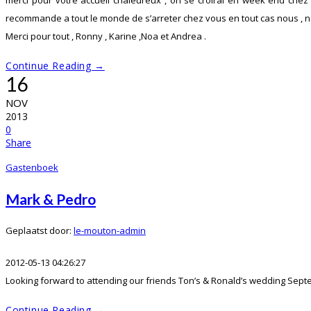
merci pour votre accueil chaleureux , on se croirai en week end chez 
recommande a tout le monde de s’arreter chez vous en tout cas nous , n
Merci pour tout , Ronny , Karine ,Noa et Andrea .
Continue Reading →
16
NOV
2013
0
Share
Gastenboek
Mark & Pedro
Geplaatst door:
le-mouton-admin
2012-05-13 04:26:27
Looking forward to attending our friends Ton’s & Ronald’s wedding Septem
Continue Reading →