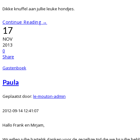
Dikke knuffel aan jullie leuke hondjes.
Continue Reading →
17
NOV
2013
0
Share
Gastenboek
Paula
Geplaatst door:
le-mouton-admin
2012-09-14 12:41:07
Hallo Frank en Mirjam,
Wij willen jullie hartelijk danken voor de gezellige tijd die we bij jullie