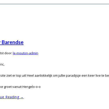
 Barendse
st door:
le-mouton-admin
nc,
ite ziet er top uit! Heel aanlokkelijk om jullie paradijsje een keer live te
jke groet vanuit Hengelo-o-o
nue Reading →