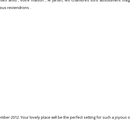
des amis , votre maison , le jardin, les chambres sont absolument magn
ous reviendrons .
ber 2012. Your lovely place will be the perfect setting for such a joyous 