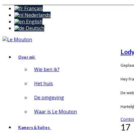
Français
Nederlands
English
Deutsch
Lody
Over mij
Geplaat
Wie ben ik?
Hey Fra
Het huis
De webs
De omgeving
Harteli
Waar is Le Mouton
Conti
17
Kamers & Suites