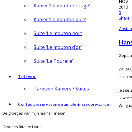
NOV
Kamer ‘Le mouton rouge’
2013
0
Share
Kamer ‘Le mouton blue’
Gaste
Suite ‘Le mouton noir’
Hans
Suite ‘Le mouton d’or’
Geplaat
Suite ‘La Tourelle’
2012-06
Hallo n
Tarieven
Tarieven Kamers / Suites
Je site 
Ik wist
Contact/reserveren en annuleringsvoorwaarden
We gaa
De groetjes van mijn mams ‘Tineke’
Groetjes Rita en Hans