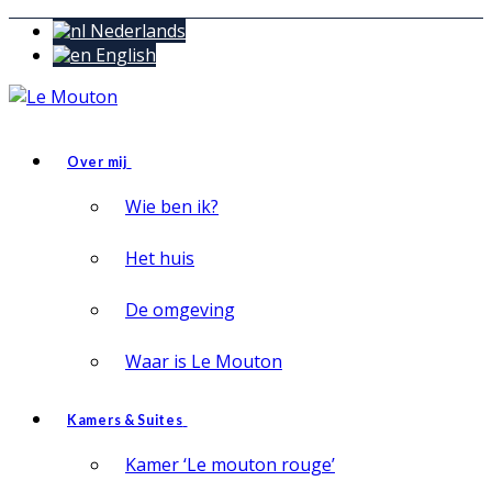
Nederlands
English
Over mij
Wie ben ik?
Het huis
De omgeving
Waar is Le Mouton
Kamers & Suites
Kamer ‘Le mouton rouge’