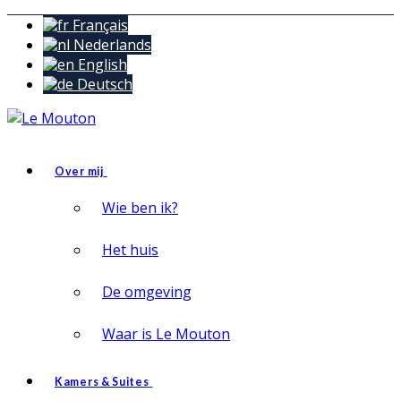
Français
Nederlands
English
Deutsch
Over mij
Wie ben ik?
Het huis
De omgeving
Waar is Le Mouton
Kamers & Suites